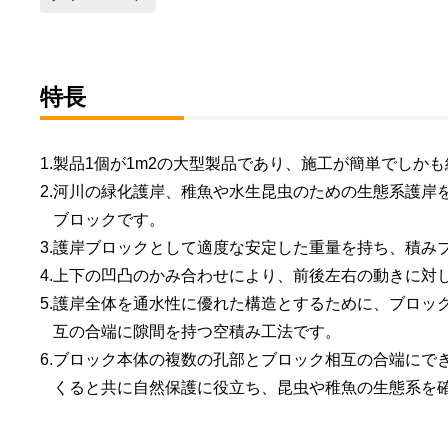
特長
1.
製品1個が1m2の大型製品であり、施工が簡単でしか
2.
河川の緑化護岸、稚魚や水生昆虫のための生態系護岸
ブロックです。
3.
護岸ブロックとして適度な安定した重量を持ち、積み
4.
上下の凹凸のかみ合わせにより、前後左右の動きに対
5.
護岸全体を通水性に優れた構造とするために、ブロッ
互の合端に隙間を持つ空積み工法です。
6.
ブロック本体の複数の孔部とブロック相互の合端にで
くると共に自然保護に役立ち、昆虫や稚魚の生態系を