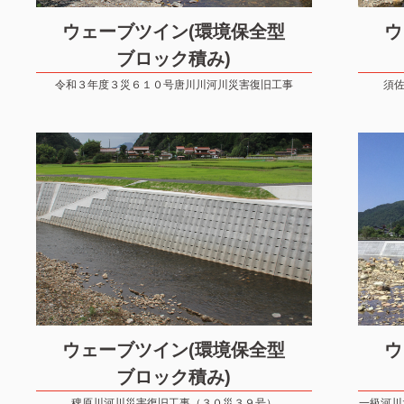
ウェーブツイン(環境保全型
ウ
ブロック積み)
令和３年度３災６１０号唐川川河川災害復旧工事
須佐
ウェーブツイン(環境保全型
ウ
ブロック積み)
稗原川河川災害復旧工事（３０災３９号）
一級河川