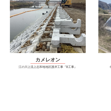
カメレオン
江の川上流上志和地地区護岸工事『B工事』