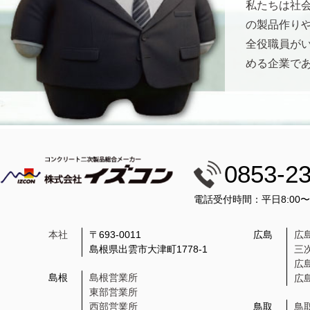
私たちは社
の製品作り
全役職員が
める企業で
0853-2
電話受付時間：平日8:00
本社
〒693-0011
広島
広
島根県出雲市大津町1778-1
三
広
島根
島根営業所
広
東部営業所
西部営業所
鳥取
鳥