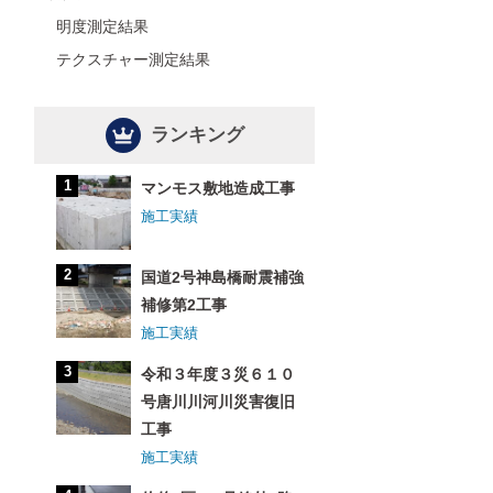
明度測定結果
テクスチャー測定結果
ランキング
マンモス敷地造成工事
施工実績
国道2号神島橋耐震補強
補修第2工事
施工実績
令和３年度３災６１０
号唐川川河川災害復旧
工事
施工実績