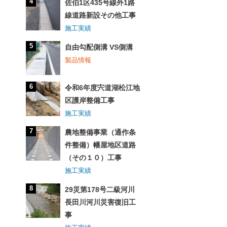
佐伯1区435号線外1路
線道路新設その他工事
施工実績
自由勾配側溝 VS側溝
製品情報
令和6年度宍道湖松江地
区護岸整備工事
施工実績
農地整備事業（通作条
件整備）幡屋地区道路
（その１０）工事
施工実績
29災第178号二級河川
長田川河川災害復旧工
事