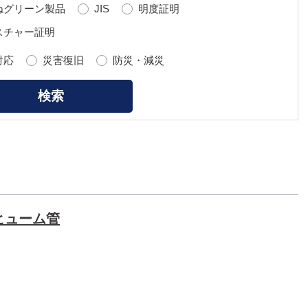
ねグリーン製品
JIS
明度証明
スチャー証明
対応
災害復旧
防災・減災
ヒューム管