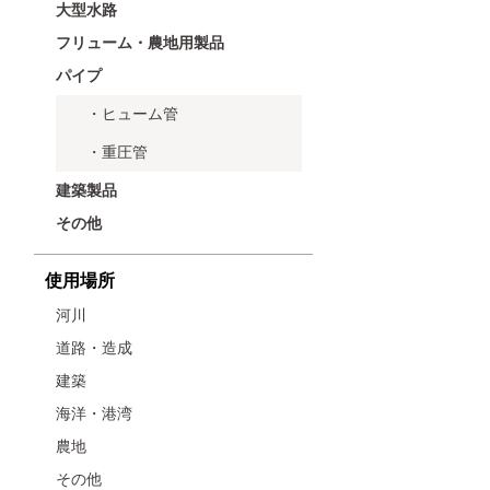
大型水路
フリューム・農地用製品
パイプ
・ヒューム管
・重圧管
建築製品
その他
使用場所
河川
道路・造成
建築
海洋・港湾
農地
その他