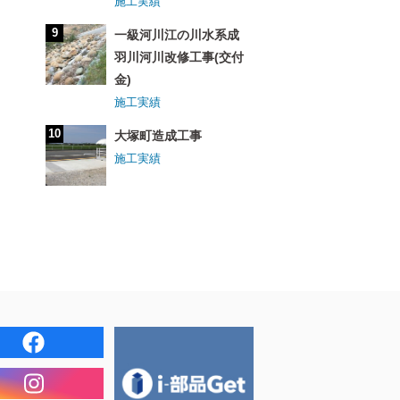
施工実績
一級河川江の川水系成
羽川河川改修工事(交付
金)
施工実績
大塚町造成工事
施工実績