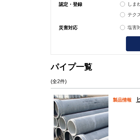
しま
認定・登録
テク
塩害
災害対応
パイプ一覧
(全2件)
製品情報