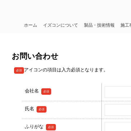
ホーム
イズコンについて
製品・技術情報
施工
お問い合わせ
アイコンの項目は入力必須となります。
必須
こ
会社名
必須
の
フ
氏名
必須
ィ
ー
ふりがな
ル
必須