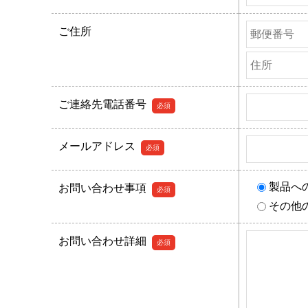
ド
は
ご住所
空
の
ま
ご連絡先電話番号
必須
ま
に
メールアドレス
し
必須
て
く
製品へ
お問い合わせ事項
必須
だ
その他
さ
お問い合わせ詳細
い。
必須