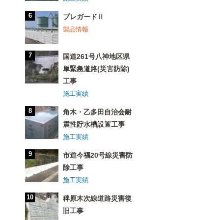
プレガードⅡ
製品情報
国道261号八神地区県
単緊急道路(災害防除)
工事
施工実績
角木・乙多田自治会耐
震性貯水槽設置工事
施工実績
市道今福20号線災害防
除工事
施工実績
稗原木次線道路災害復
旧工事