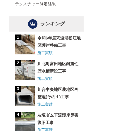
テクスチャー測定結果
ランキング
令和6年度宍道湖松江地
区護岸整備工事
施工実績
川北町富田地区耐震性
貯水槽新設工事
施工実績
川合中央地区農地区画
整理(その１)工事
施工実績
灰塚ダム下流護岸災害
復旧工事
施工実績