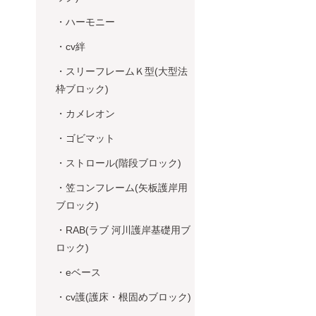
・ハーモニー
・cv絆
・スリーフレームＫ型(大型法
枠ブロック)
・カメレオン
・ゴビマット
・ストロール(階段ブロック)
・笠コンフレーム(矢板護岸用
ブロック)
・RAB(ラブ 河川護岸基礎用ブ
ロック)
・eベース
・cv護(護床・根固めブロック)