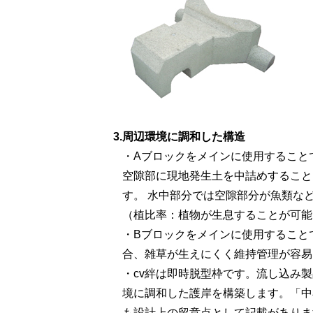
3.
周辺環境に調和した構造
・Aブロックをメインに使用すること
空隙部に現地発生土を中詰めすること
す。 水中部分では空隙部分が魚類な
（植比率：植物が生息することが可能
・Bブロックをメインに使用すること
合、雑草が生えにくく維持管理が容易
・cv絆は即時脱型枠です。流し込み
境に調和した護岸を構築します。「中
も設計上の留意点として記載がありま