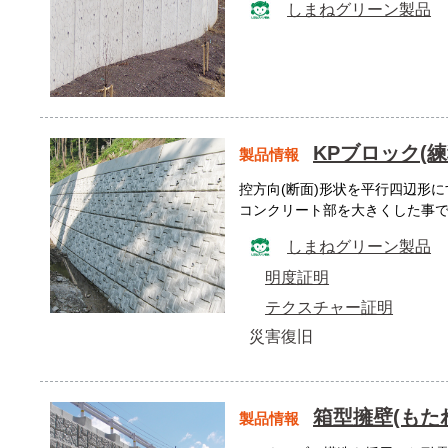
しまねグリーン製品
KPブロック(
製品情報
控方向(断面)形状を平行四辺形
コンクリート部を大きくした事
しまねグリーン製品
明度証明
テクスチャー証明
災害復旧
箱型擁壁(もた
製品情報