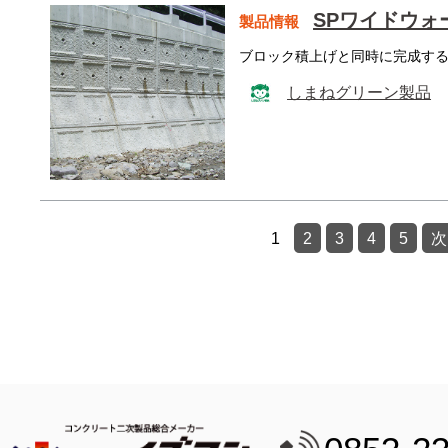
SPワイドウォ
製品情報
ブロック積上げと同時に完成す
しまねグリーン製品
1
2
3
4
5
次 