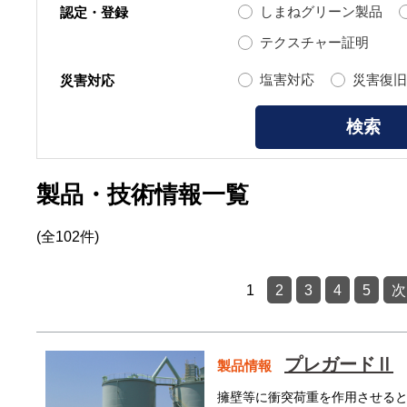
しまねグリーン製品
認定・登録
テクスチャー証明
塩害対応
災害復旧
災害対応
製品・技術情報一覧
(全102件)
1
2
3
4
5
次 
プレガードⅡ
製品情報
擁壁等に衝突荷重を作用させる