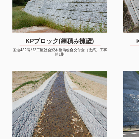
KPブロック(練積み擁壁)
国道432号郡2工区社会資本整備総合交付金（改築）工事
第1期