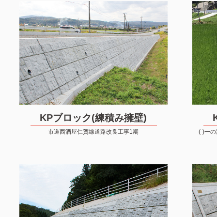
KPブロック(練積み擁壁)
市道西酒屋仁賀線道路改良工事1期
(-)