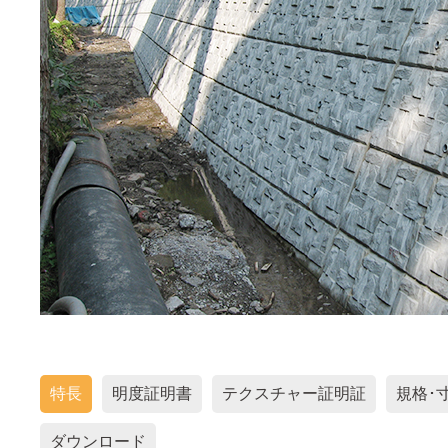
特長
明度証明書
テクスチャー証明証
規格･
ダウンロード