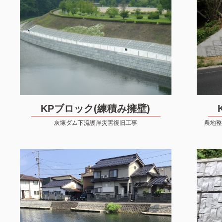
KPブロック(練積み擁壁)
灰塚ダム下流護岸災害復旧工事
農地整