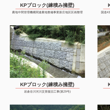
KPブロック(練積み擁壁)
農地中間管理機構関連農地整備事業新庄地区区画整理
国道4
KPブロック(練積み擁壁)
岩倉谷川河川災害復旧工事(第29号)