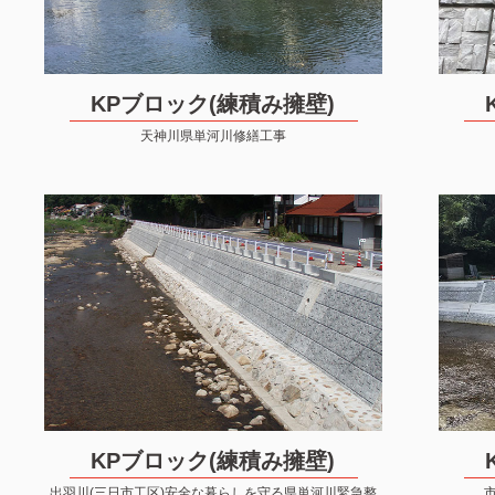
KPブロック(練積み擁壁)
天神川県単河川修繕工事
KPブロック(練積み擁壁)
出羽川(三日市工区)安全な暮らしを守る県単河川緊急整