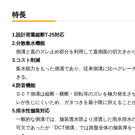
特長
1.
設計荷重縦断T-25対応
2.
分散集水機能
側溝と蓋のズレ止め部分を利用して蓋側面の切欠きか
3.
コスト削減
集水能力をもった側溝であり、従来側溝に比べグレー
きる。
4.
防音機能
ＤＣＴ側溝は縦断・横断・回転等のズレを極力発生さ
レが生じにくいため、ガタつきを最小限に抑えること
5.
排水性舗装対応
一般的な側溝では、舗装透水部より浸透した雨水排水
可欠であったが「DCT側溝」では路盤全体の舗装厚を