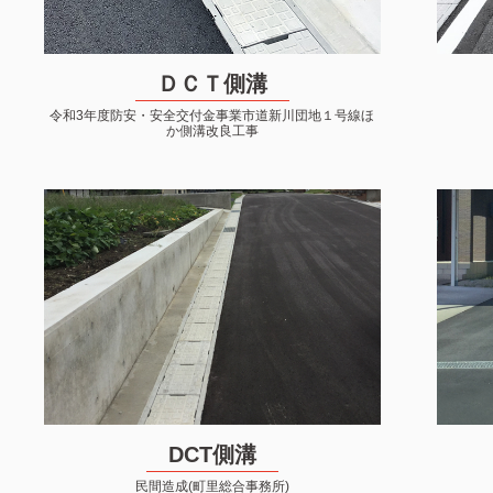
ＤＣＴ側溝
令和3年度防安・安全交付金事業市道新川団地１号線ほ
か側溝改良工事
DCT側溝
民間造成(町里総合事務所)