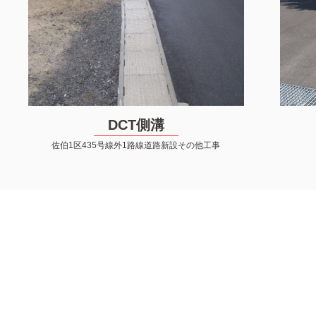
DCT側溝
佐伯1区435号線外1路線道路新設その他工事