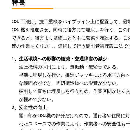
特長
OSJ工法は、施工重機をパイプライン上に配置して、最
OSJ機を推進させ、同時に後方にて埋戻しを行う。この
できると、後方より基礎工とともに管渠を布設する。こ
連の作業をくり返し、連続して行う開削管渠埋設工法で
1、
生活環境への影響の軽減・交通障害の減少
油圧機構の採用により、無振動・無騒音である。
早期に埋戻しを行い、推進ジャッキによる水平方向
な締固めができ、周辺構造物への影響が少ない。
掘削して直ちに埋戻しを行うため、作業区間が短く
が極めて少ない。
2、
安全性の向上
開口部がOSJ機の部分だけなので、通行者や住民に
れたスペースでの作業により、作業者への安全性も