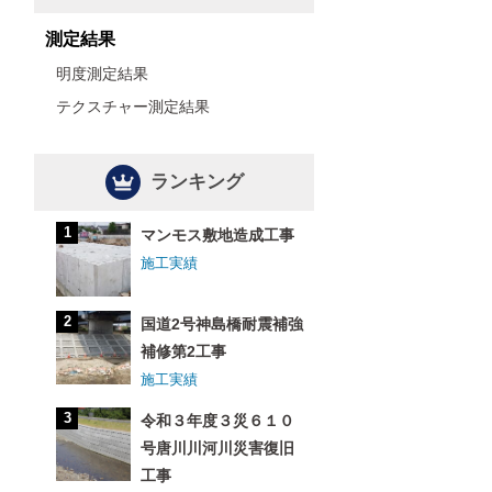
測定結果
明度測定結果
テクスチャー測定結果
ランキング
マンモス敷地造成工事
施工実績
国道2号神島橋耐震補強
補修第2工事
施工実績
令和３年度３災６１０
号唐川川河川災害復旧
工事