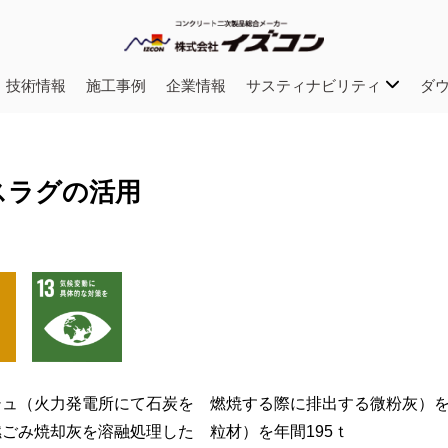
・技術情報
施工事例
企業情報
サスティナビリティ
ダ
スラグの活用
ュ（火力発電所にて石炭を 燃焼する際に排出する微粉灰）を年
ごみ焼却灰を溶融処理した 粒材）を年間195ｔ