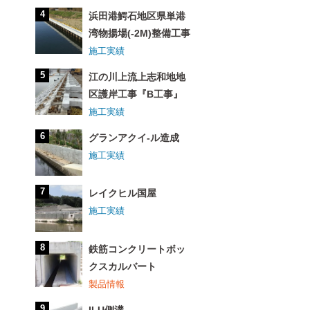
浜田港鰐石地区県単港
湾物揚場(-2M)整備工事
施工実績
江の川上流上志和地地
区護岸工事『B工事』
施工実績
グランアクイ-ル造成
施工実績
レイクヒル国屋
施工実績
鉄筋コンクリートボッ
クスカルバート
製品情報
ILU側溝