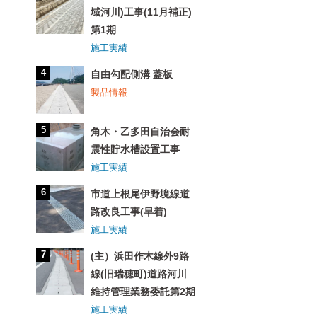
域河川)工事(11月補正)
第1期
施工実績
自由勾配側溝 蓋板
製品情報
角木・乙多田自治会耐
震性貯水槽設置工事
施工実績
市道上根尾伊野境線道
路改良工事(早着)
施工実績
(主）浜田作木線外9路
線(旧瑞穂町)道路河川
維持管理業務委託第2期
施工実績