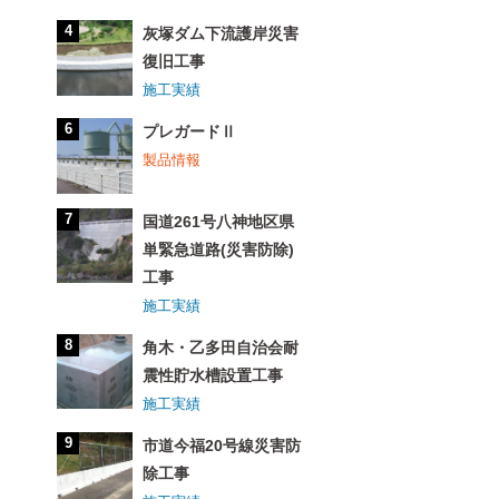
灰塚ダム下流護岸災害
復旧工事
施工実績
プレガードⅡ
製品情報
国道261号八神地区県
単緊急道路(災害防除)
工事
施工実績
角木・乙多田自治会耐
震性貯水槽設置工事
施工実績
市道今福20号線災害防
除工事