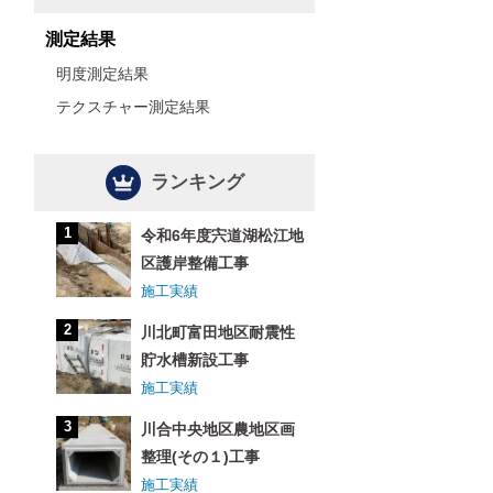
測定結果
明度測定結果
テクスチャー測定結果
ランキング
令和6年度宍道湖松江地
区護岸整備工事
施工実績
川北町富田地区耐震性
貯水槽新設工事
施工実績
川合中央地区農地区画
整理(その１)工事
施工実績