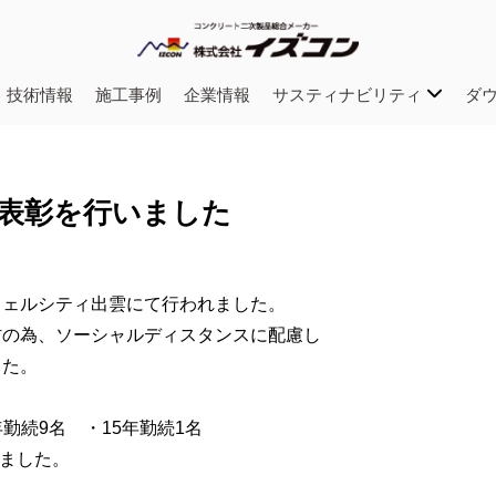
・技術情報
施工事例
企業情報
サスティナビリティ
ダ
勤続者表彰を行いました
ウェルシティ出雲にて行われました。
防の為、ソーシャルディスタンスに配慮し
した。
年勤続9名 ・15年勤続1名
れました。