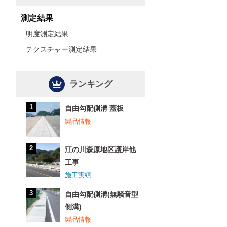
測定結果
明度測定結果
テクスチャー測定結果
ランキング
自由勾配側溝 蓋板
製品情報
江の川森原地区護岸他
工事
施工実績
自由勾配側溝(無騒音型
側溝)
製品情報