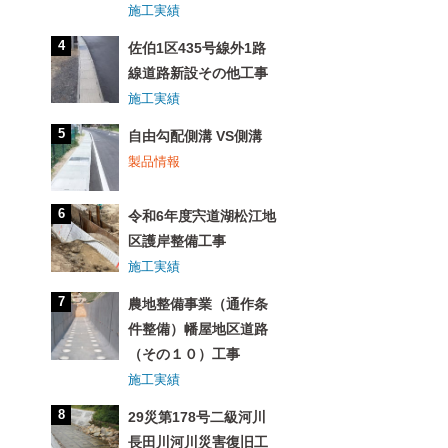
施工実績
佐伯1区435号線外1路
線道路新設その他工事
施工実績
自由勾配側溝 VS側溝
製品情報
令和6年度宍道湖松江地
区護岸整備工事
施工実績
農地整備事業（通作条
件整備）幡屋地区道路
（その１０）工事
施工実績
29災第178号二級河川
長田川河川災害復旧工