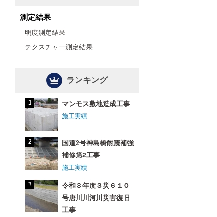
測定結果
明度測定結果
テクスチャー測定結果
ランキング
マンモス敷地造成工事
施工実績
国道2号神島橋耐震補強
補修第2工事
施工実績
令和３年度３災６１０
号唐川川河川災害復旧
工事