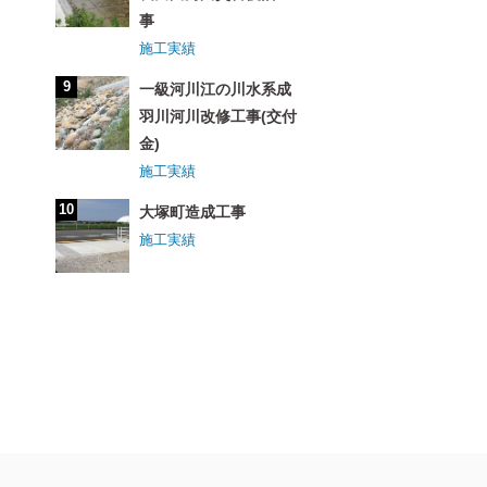
事
施工実績
一級河川江の川水系成
羽川河川改修工事(交付
金)
施工実績
大塚町造成工事
施工実績