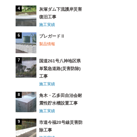
灰塚ダム下流護岸災害
復旧工事
施工実績
プレガードⅡ
製品情報
国道261号八神地区県
単緊急道路(災害防除)
工事
施工実績
角木・乙多田自治会耐
震性貯水槽設置工事
施工実績
市道今福20号線災害防
除工事