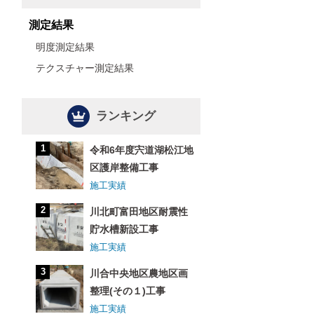
測定結果
明度測定結果
テクスチャー測定結果
ランキング
令和6年度宍道湖松江地
区護岸整備工事
施工実績
川北町富田地区耐震性
貯水槽新設工事
施工実績
川合中央地区農地区画
整理(その１)工事
施工実績