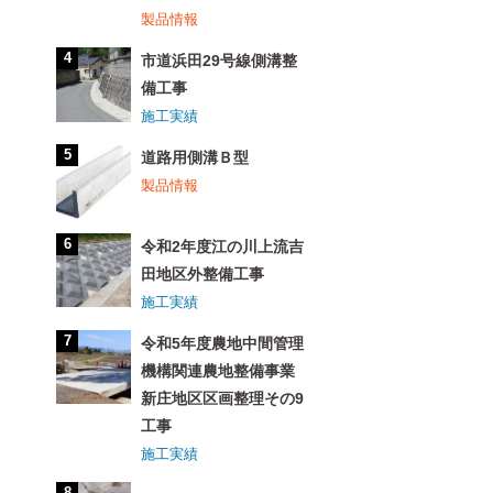
製品情報
市道浜田29号線側溝整
備工事
施工実績
道路用側溝Ｂ型
製品情報
令和2年度江の川上流吉
田地区外整備工事
施工実績
令和5年度農地中間管理
機構関連農地整備事業
新庄地区区画整理その9
工事
施工実績