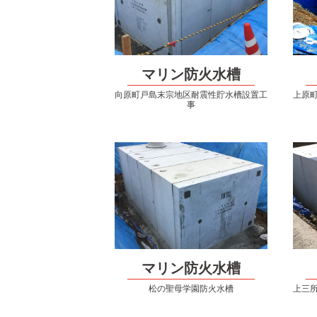
マリン防火水槽
向原町戸島末宗地区耐震性貯水槽設置工
上原
事
マリン防火水槽
松の聖母学園防火水槽
上三