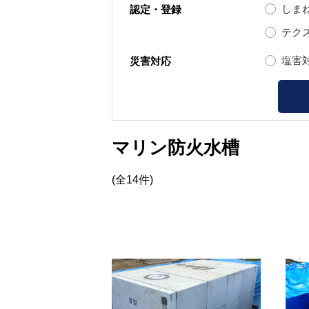
しま
認定・登録
テク
塩害
災害対応
マリン防火水槽
(全14件)