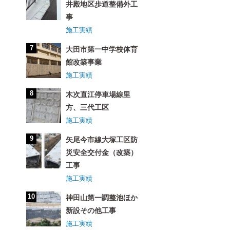
井殿地区歩道整備外工
事
施工実績
大田市第一中学校体育
館改築事業
施工実績
木次直江停車場線里
方、三代工区
施工実績
矢尾今市線大塚工区防
災安全交付金（改築）
工事
施工実績
神田山第一調整池ほか
新設その他工事
施工実績