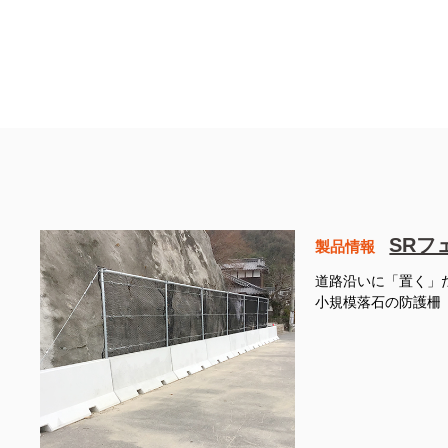
SRフ
製品情報
道路沿いに「置く」
小規模落石の防護柵