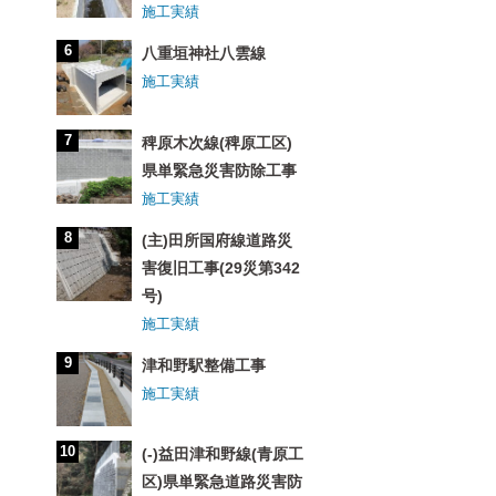
施工実績
八重垣神社八雲線
施工実績
稗原木次線(稗原工区)
県単緊急災害防除工事
施工実績
(主)田所国府線道路災
害復旧工事(29災第342
号)
施工実績
津和野駅整備工事
施工実績
(-)益田津和野線(青原工
区)県単緊急道路災害防