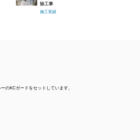
除工事
施工実績
ーのKCガードをセットしています。