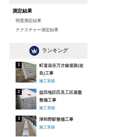
測定結果
明度測定結果
テクスチャー測定結果
ランキング
町道追谷万才線道路(改
良)工事
施工実績
益田地区匹見工区基盤
整備工事
施工実績
津和野駅整備工事
施工実績