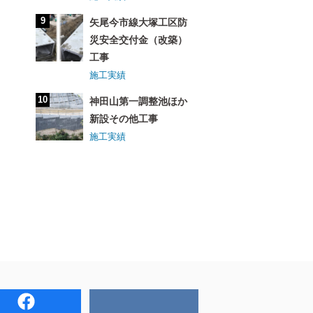
矢尾今市線大塚工区防
災安全交付金（改築）
工事
施工実績
神田山第一調整池ほか
新設その他工事
施工実績