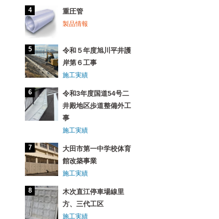
重圧管
製品情報
令和５年度旭川平井護
岸第６工事
施工実績
令和3年度国道54号二
井殿地区歩道整備外工
事
施工実績
大田市第一中学校体育
館改築事業
施工実績
木次直江停車場線里
方、三代工区
施工実績