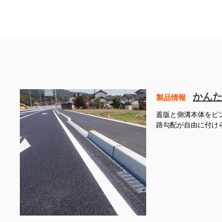
かん
製品情報
蓋版と側溝本体をピ
路勾配が自由に付け