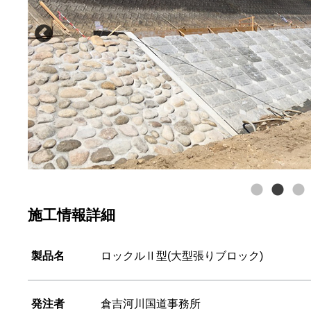
施工情報詳細
製品名
ロックルⅡ型(大型張りブロック)
発注者
倉吉河川国道事務所