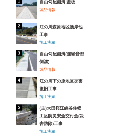
自由勾配側溝 蓋板
製品情報
江の川森原地区護岸他
工事
施工実績
自由勾配側溝(無騒音型
側溝)
製品情報
江の川下の原地区災害
復旧工事
施工実績
(主)大田桜江線谷住郷
工区防災安全交付金(災
害防除)工事
施工実績