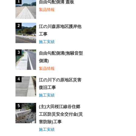
自由勾配側溝 蓋板
製品情報
江の川森原地区護岸他
工事
施工実績
自由勾配側溝(無騒音型
側溝)
製品情報
江の川下の原地区災害
復旧工事
施工実績
(主)大田桜江線谷住郷
工区防災安全交付金(災
害防除)工事
施工実績