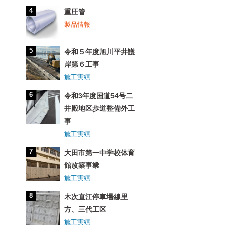
重圧管
製品情報
令和５年度旭川平井護
岸第６工事
施工実績
令和3年度国道54号二
井殿地区歩道整備外工
事
施工実績
大田市第一中学校体育
館改築事業
施工実績
木次直江停車場線里
方、三代工区
施工実績