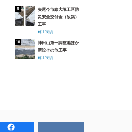
矢尾今市線大塚工区防
災安全交付金（改築）
工事
施工実績
神田山第一調整池ほか
新設その他工事
施工実績