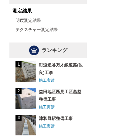
測定結果
明度測定結果
テクスチャー測定結果
ランキング
町道追谷万才線道路(改
良)工事
施工実績
益田地区匹見工区基盤
整備工事
施工実績
津和野駅整備工事
施工実績