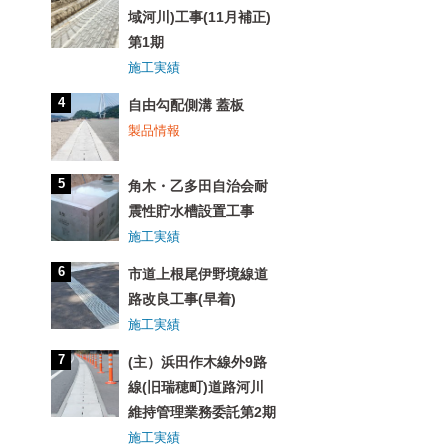
域河川)工事(11月補正)
第1期
施工実績
自由勾配側溝 蓋板
製品情報
角木・乙多田自治会耐
震性貯水槽設置工事
施工実績
市道上根尾伊野境線道
路改良工事(早着)
施工実績
(主）浜田作木線外9路
線(旧瑞穂町)道路河川
維持管理業務委託第2期
施工実績